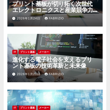
プリント基板が切り拓く次世代
エレクトロニクスと産業競争力
の未来展望
2026年1月24日
FABRIZIO
IT
プリント基板
メーカー
進化する電子社会を支えるプリ
ント基板の技術革新と未来像
2026年1月21日
FABRIZIO
IT
プリント基板
メーカー