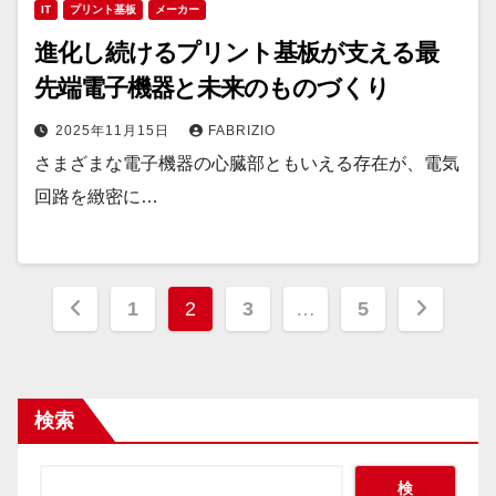
IT
プリント基板
メーカー
進化し続けるプリント基板が支える最
先端電子機器と未来のものづくり
2025年11月15日
FABRIZIO
さまざまな電子機器の心臓部ともいえる存在が、電気
回路を緻密に…
投
1
2
3
…
5
稿
の
検索
ペ
ー
検