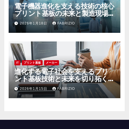
電子機器進化を支える技術の核心
プリント基板の未来と製造現場
の最前線
2026年1月18日
FABRIZIO
IT
プリント基板
メーカー
進化する電子社会を支えるプリ
ント基板技術と未来を切り拓く挑
戦
2026年1月15日
FABRIZIO