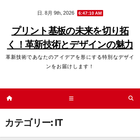
コ
日. 8月 9th, 2026
6:47:12 AM
ン
テ
プリント基板の未来を切り拓
ン
く！革新技術とデザインの魅力
ツ
へ
革新技術であなたのアイデアを形にする特別なデザイ
ス
ンをお届けします！
キ
ッ
プ
カテゴリー:
IT