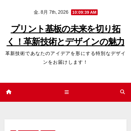
コ
金. 8月 7th, 2026
10:09:40 AM
ン
テ
プリント基板の未来を切り拓
ン
く！革新技術とデザインの魅力
ツ
へ
革新技術であなたのアイデアを形にする特別なデザイ
ス
ンをお届けします！
キ
ッ
プ