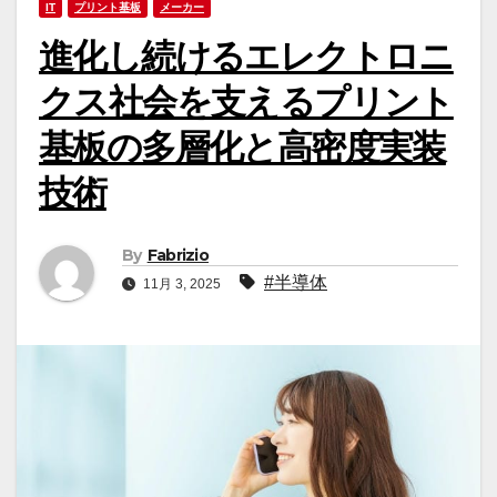
IT
プリント基板
メーカー
進化し続けるエレクトロニ
クス社会を支えるプリント
基板の多層化と高密度実装
技術
By
Fabrizio
#半導体
11月 3, 2025