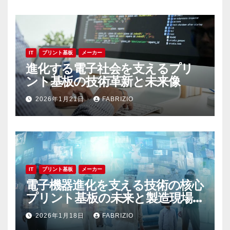
IT
プリント基板
メーカー
進化する電子社会を支えるプリ
ント基板の技術革新と未来像
2026年1月21日
FABRIZIO
IT
プリント基板
メーカー
電子機器進化を支える技術の核心
プリント基板の未来と製造現場
の最前線
2026年1月18日
FABRIZIO