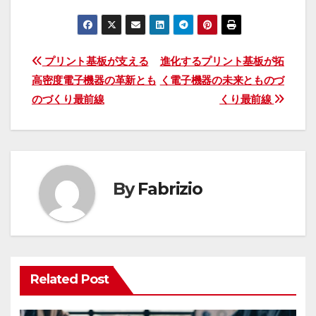
投
プリント基板が支える
進化するプリント基板が拓
高密度電子機器の革新とも
く電子機器の未来とものづ
稿
のづくり最前線
くり最前線
ナ
ビ
ゲ
By
Fabrizio
ー
シ
ョ
Related Post
ン