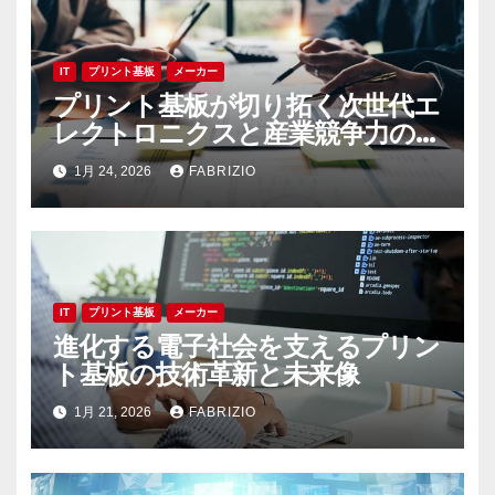
IT
プリント基板
メーカー
プリント基板が切り拓く次世代エ
レクトロニクスと産業競争力の未
来展望
1月 24, 2026
FABRIZIO
IT
プリント基板
メーカー
進化する電子社会を支えるプリン
ト基板の技術革新と未来像
1月 21, 2026
FABRIZIO