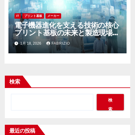
IT
プリント基板
メーカー
電子機器進化を支える技術の核心
プリント基板の未来と製造現場の
最前線
1月 18, 2026
FABRIZIO
検索
検
索
最近の投稿