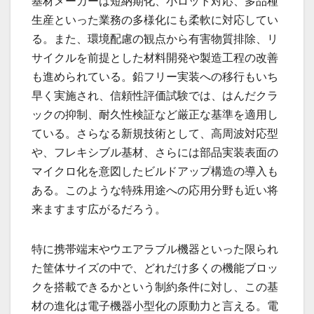
基材メーカーは短納期化、小ロット対応、多品種
生産といった業務の多様化にも柔軟に対応してい
る。また、環境配慮の観点から有害物質排除、リ
サイクルを前提とした材料開発や製造工程の改善
も進められている。鉛フリー実装への移行もいち
早く実施され、信頼性評価試験では、はんだクラ
ックの抑制、耐久性検証など厳正な基準を適用し
ている。さらなる新規技術として、高周波対応型
や、フレキシブル基材、さらには部品実装表面の
マイクロ化を意図したビルドアップ構造の導入も
ある。このような特殊用途への応用分野も近い将
来ますます広がるだろう。
特に携帯端末やウエアラブル機器といった限られ
た筐体サイズの中で、どれだけ多くの機能ブロッ
クを搭載できるかという制約条件に対し、この基
材の進化は電子機器小型化の原動力と言える。電