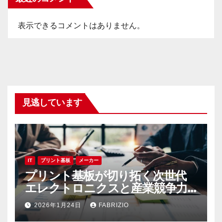
表示できるコメントはありません。
見逃しています
IT
プリント基板
メーカー
プリント基板が切り拓く次世代
エレクトロニクスと産業競争力
の未来展望
2026年1月24日
FABRIZIO