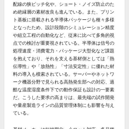
配線の狭ピッチ化や、ショート・ノイズ防止のた
め絶縁層の素材改良も進んでいる。また、プリン
ト基板に搭載される半導体パッケージも種々多様
となったため、設計段階のシミュレーション精度
や組立工程の自動化など、従来に比べて多角的視
点での検討が重要視されている。半導体は信号の
処理速度・消費電力・パッケージ大型化など課題
を抱えており、それを支える基材側としては「熱
伝導性」や「放熱性」「寸法安定性」に優れた材
料の導入も模索されている。サーバーやネットワ
ーク機器分野で見られる高熱発生部への対応、過
酷な温度湿度条件下での動作保証も設計の一要素
だ。こうした要求の高まりは、最先端の試作開発
や量産製造ラインの品質管理体制にも影響を与え
ている。